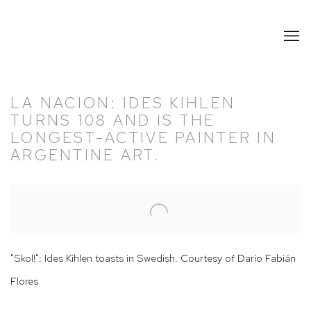
LA NACION: IDES KIHLEN
TURNS 108 AND IS THE
LONGEST-ACTIVE PAINTER IN
ARGENTINE ART.
Open a larger version of the following image in a popup:
"Skol!": Ides Kihlen toasts in Swedish. Courtesy of Darío Fabián
Flores