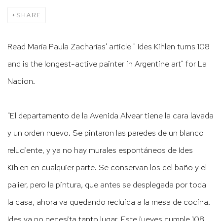
SHARE
Read María Paula Zacharías' article " Ides Kihlen turns 108
and is the longest-active painter in Argentine art" for La
Nacion.
"El departamento de la Avenida Alvear tiene la cara lavada
y un orden nuevo. Se pintaron las paredes de un blanco
reluciente, y ya no hay murales espontáneos de Ides
Kihlen en cualquier parte. Se conservan los del baño y el
palier, pero la pintura, que antes se desplegada por toda
la casa, ahora va quedando recluida a la mesa de cocina.
Ides ya no necesita tanto lugar. Este jueves cumple 108