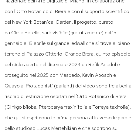
Nazionale dell’Arte Digitale
di Milano, in collaborazione
con l’
Orto
Botanico di Brera
e con il supporto scientifico
del
New York Botanical Garden
. Il progetto, curato
da
Clelia Patella
, sarà visibile (gratuitamente)
dal 15
gennaio al 15 aprile
sul grande ledwall che si trova al piano
terreno di Palazzo Citterio-Grande Brera, quinto episodio
del ciclo aperto nel dicembre 2024 da Refik Anadol e
proseguito nel 2025 con Masbedo, Kevin Abosch e
Quayola. Protagonisti (parlanti) del video sono tre alberi a
rischio di estinzione ospitati nell’Orto Botanico di Brera
(Ginkgo biloba
,
Pterocarya fraxinifolia
e
Torreya taxifolia),
che qui si esprimono in prima persona attraverso le parole
dello studioso
Lucas Mertehikian
e che scorrono sul