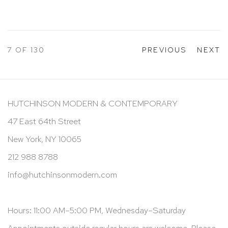
7
OF 130
PREVIOUS
NEXT
HUTCHINSON MODERN & CONTEMPORARY
47 East 64th Street
New York, NY 10065
212 988 8788
info@hutchinsonmodern.com
Hours: 11:00 AM–5:00 PM, Wednesday–Saturday
Appointments outside regular hours are welcome. Please